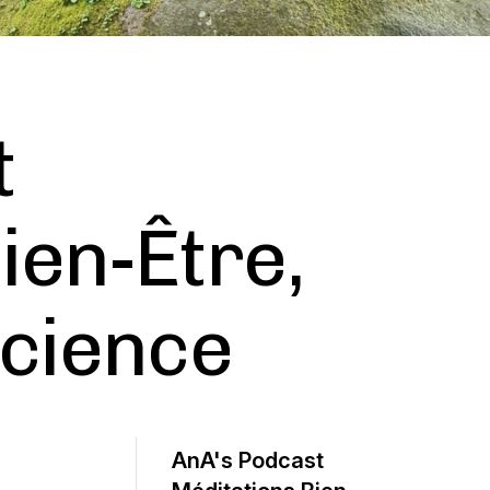
t
ien-Être,
science
AnA's Podcast