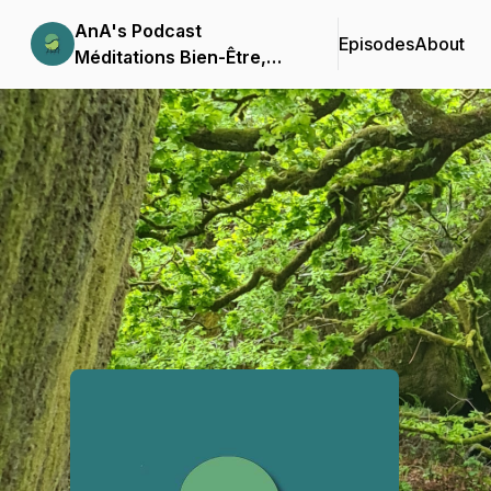
AnA's Podcast
Episodes
About
Méditations Bien-Être,
Santé et Conscience
Podcast Background Image